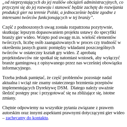
„od nieprzystających do jej realiów obciążeń administracyjnych, co
przyczyni się do jej rozwoju i stanowić będzie zachętę do rozwijania
produkcji gier na terenie Polski, a jednocześnie będzie zgodne z
interesami twórców funkcjonujących w tej branży”.
Część z podnoszonych uwag została rozpatrzona pozytywnie,
skutkując lepszym dopasowaniem projektu ustawy do specyfiki
branży gier wideo. Wzięto pod uwagę m.in. wielość elementów
twórczych, liczbę osób zaangażowanych w proces czy trudność w
określeniu jasnych granic pomiędzy wkładami poszczególnych
twórców w ostateczny kształt gry wideo. Z aprobatą
projektodawców nie spotkał się natomiast wniosek, aby wyłączyć
branże gamingową z opisywanego przez nas wcześniej obowiązku
informacyjnego.
Trzeba jednak pamiętać, że część problemów pozostaje nadal
aktualna i wciąż nie znamy ostatecznego brzmienia przepisów
implementujących Dyrektywę DSM. Dlatego należy uważnie
śledzić postępy prac i przygotować się na zbliżające się, istotne
zmiany.
Chętnie odpowiemy na wszystkie pytania związane z prawem
autorskim oraz innymi aspektami prawnymi dotyczącymi gier wideo
–
zachęcamy do kontaktu
.