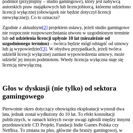
podmiot (przyjmijmy – studio gamingowe), który jest nabywcą
autorskich praw majątkowych lub licencjobiorcą, któremu udzielono
licencji wyłącznej (obowiązek nie będzie dotyczył licencji
niewyłącznej). Co to oznacza?
Zgodnie z aktualnym
[2]
projektem ustawy, jeżeli studio gamingowe
nie rozpocznie rozpowszechniania utworu w uzgodnionym terminie
lub
od udzielenia licencji upłynie 10 lat (niezależnie od
uzgodnionego terminu)
– twórca będzie mógł odstąpić od umowy
lub ją wypowiedzieć
[3]
. W obydwu przypadkach, jeżeli twórca
udzielił licencji wyłącznej zamiast wypowiedzenia umowy, może
udzielić jej innym podmiotom. Wtedy licencja wyłączna staje się
licencją niewyłączną.
Głos w dyskusji (nie tylko) od sektora
gamingowego
Pierwotnie okres dotyczący obowiązku eksploatacji wynosił dwa
lata, jednak został wydłużony do 10 lat. To efekt konsultacji
publicznych, w ramach których swoje uwagi zgłosili między innymi
przedstawiciele CD Projekt, Fundacji Indie Games Polska czy
Netflixa. To zmiana na plus, głównie dla branży gamingowej, w