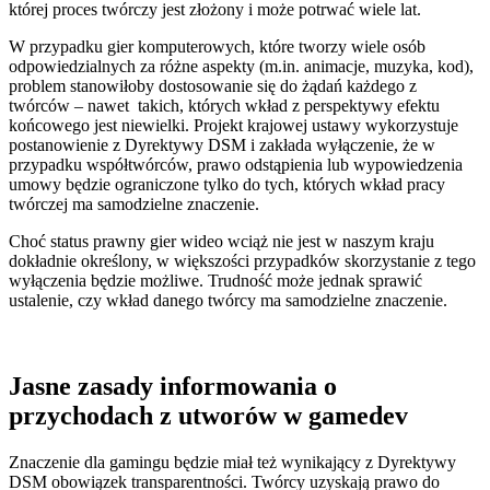
której proces twórczy jest złożony i może potrwać wiele lat.
W przypadku gier komputerowych, które tworzy wiele osób
odpowiedzialnych za różne aspekty (m.in. animacje, muzyka, kod),
problem stanowiłoby dostosowanie się do żądań każdego z
twórców – nawet takich, których wkład z perspektywy efektu
końcowego jest niewielki. Projekt krajowej ustawy wykorzystuje
postanowienie z Dyrektywy DSM i zakłada wyłączenie, że w
przypadku współtwórców, prawo odstąpienia lub wypowiedzenia
umowy będzie ograniczone tylko do tych, których wkład pracy
twórczej ma samodzielne znaczenie.
Choć status prawny gier wideo wciąż nie jest w naszym kraju
dokładnie określony, w większości przypadków skorzystanie z tego
wyłączenia będzie możliwe. Trudność może jednak sprawić
ustalenie, czy wkład danego twórcy ma samodzielne znaczenie.
Jasne zasady informowania o
przychodach z utworów w gamedev
Znaczenie dla gamingu będzie miał też wynikający z Dyrektywy
DSM obowiązek transparentności. Twórcy uzyskają prawo do