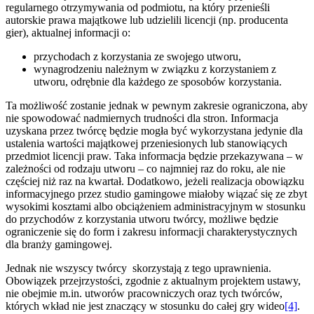
regularnego otrzymywania od podmiotu, na który przenieśli
autorskie prawa majątkowe lub udzielili licencji (np. producenta
gier), aktualnej informacji o:
przychodach z korzystania ze swojego utworu,
wynagrodzeniu należnym w związku z korzystaniem z
utworu, odrębnie dla każdego ze sposobów korzystania.
Ta możliwość zostanie jednak w pewnym zakresie ograniczona, aby
nie spowodować nadmiernych trudności dla stron. Informacja
uzyskana przez twórcę będzie mogła być wykorzystana jedynie dla
ustalenia wartości majątkowej przeniesionych lub stanowiących
przedmiot licencji praw. Taka informacja będzie przekazywana – w
zależności od rodzaju utworu – co najmniej raz do roku, ale nie
częściej niż raz na kwartał. Dodatkowo, jeżeli realizacja obowiązku
informacyjnego przez studio gamingowe miałoby wiązać się ze zbyt
wysokimi kosztami albo obciążeniem administracyjnym w stosunku
do przychodów z korzystania utworu twórcy, możliwe będzie
ograniczenie się do form i zakresu informacji charakterystycznych
dla branży gamingowej.
Jednak nie wszyscy twórcy skorzystają z tego uprawnienia.
Obowiązek przejrzystości, zgodnie z aktualnym projektem ustawy,
nie obejmie m.in. utworów pracowniczych oraz tych twórców,
których wkład nie jest znaczący w stosunku do całej gry wideo
[4]
.