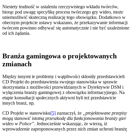
Niestety trudność w ustaleniu rzeczywistego wkładu twórców,
biorąc pod uwagę specyfikę procesu twórczego gry wideo, może
uniemożliwić skuteczną realizację tego obowiązku. Dodatkowo w
obecnym projekcie ustawy wskazano, że przekazywanie informacji
twórcom powinno odbywać się automatycznie i nie być uzależnione
od ich żądania.
Branża gamingowa o projektowanych
zmianach
Między innymi te problemy i wątpliwości skłoniły przedstawicieli
CD Projekt do przedstawienia swojego stanowiska w sprawie
skorzystania z możliwości przewidzianych w Dyrektywie DSM i
wyłączenia branży gamingowej z obowiązku informacyjnego. Na
etapie konsultacji społecznych aktywni byli też przedstawicie
innych branż, np.
CD Projekt w stanowisku
[5]
zaznaczył, że
„projektowane przepisy
mogą stanowić istotną przeszkodę dla funkcjonowania branży gier
wideo w Polsce”
. Jednocześnie wskazując, że wierzą, iż
wprowadzenie zaproponowanych przez nich zmian uchroni branżę