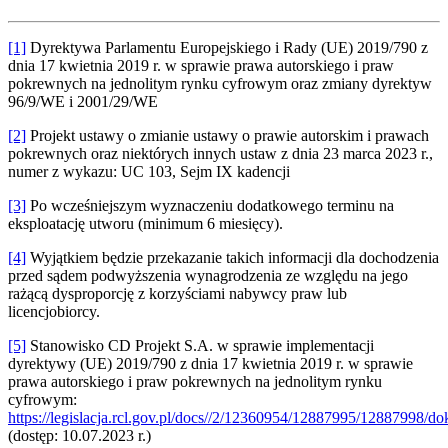
[1]
Dyrektywa Parlamentu Europejskiego i Rady (UE) 2019/790 z
dnia 17 kwietnia 2019 r. w sprawie prawa autorskiego i praw
pokrewnych na jednolitym rynku cyfrowym oraz zmiany dyrektyw
96/9/WE i 2001/29/WE
[2]
Projekt ustawy o zmianie ustawy o prawie autorskim i prawach
pokrewnych oraz niektórych innych ustaw z dnia 23 marca 2023 r.,
numer z wykazu: UC 103, Sejm IX kadencji
[3]
Po wcześniejszym wyznaczeniu dodatkowego terminu na
eksploatację utworu (minimum 6 miesięcy).
[4]
Wyjątkiem będzie przekazanie takich informacji dla dochodzenia
przed sądem podwyższenia wynagrodzenia ze względu na jego
rażącą dysproporcję z korzyściami nabywcy praw lub
licencjobiorcy.
[5]
Stanowisko CD Projekt S.A. w sprawie implementacji
dyrektywy (UE) 2019/790 z dnia 17 kwietnia 2019 r. w sprawie
prawa autorskiego i praw pokrewnych na jednolitym rynku
cyfrowym:
https://legislacja.rcl.gov.pl/docs//2/12360954/12887995/12887998/
(dostęp: 10.07.2023 r.)