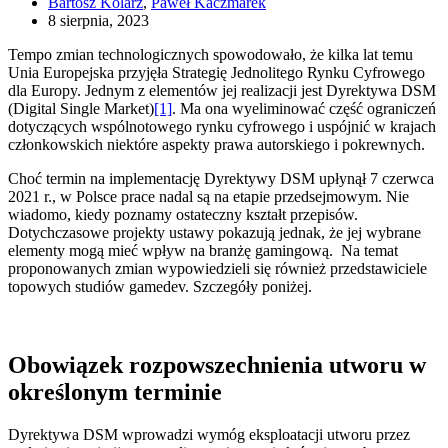
Bartosz Kolarz
,
Paweł Kaczmarek
8 sierpnia, 2023
Tempo zmian technologicznych spowodowało, że kilka lat temu
Unia Europejska przyjęła Strategię Jednolitego Rynku Cyfrowego
dla Europy. Jednym z elementów jej realizacji jest Dyrektywa DSM
(Digital Single Market)
[1]
. Ma ona wyeliminować część ograniczeń
dotyczących wspólnotowego rynku cyfrowego i uspójnić w krajach
członkowskich niektóre aspekty prawa autorskiego i pokrewnych.
Choć termin na implementację Dyrektywy DSM upłynął 7 czerwca
2021 r., w Polsce prace nadal są na etapie przedsejmowym. Nie
wiadomo, kiedy poznamy ostateczny kształt przepisów.
Dotychczasowe projekty ustawy pokazują jednak, że jej wybrane
elementy mogą mieć wpływ na branżę gamingową. Na temat
proponowanych zmian wypowiedzieli się również przedstawiciele
topowych studiów gamedev. Szczegóły poniżej.
Obowiązek rozpowszechnienia utworu w
określonym terminie
Dyrektywa DSM wprowadzi wymóg eksploatacji utworu przez