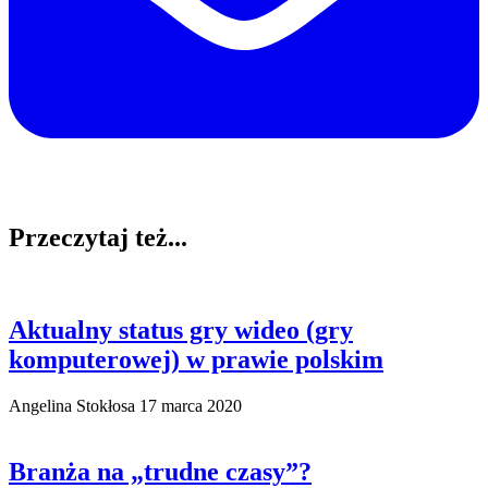
Przeczytaj też...
Aktualny status gry wideo (gry
komputerowej) w prawie polskim
Angelina Stokłosa
17 marca 2020
Branża na „trudne czasy”?