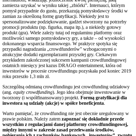
zamierza uzyskać w wyniku takiej „zbiórki”. Internauci, którym
pomysł przypadnie do gustu, przekazują pomysłodawcy środki w
zamian za określoną formę gratyfikacji. Niekiedy jest to
spersonalizowane podziękowanie, gadżet stworzony na potrzeby
promocji produktu (np. figurka, mapa itp.), a niekiedy gotowy
produkt (gra). Wiele zależy tutaj od regulaminu platformy oraz
możliwości samego pomysłodawcy gry, a także – od wysokości
dokonanego wsparcia finansowego. W praktyce spotyka się
przypadki nagradzania „crowdfunderów” wzbogaconymi o
atrakcyjne dodatki egzemplarzami przyszłej gry. Ciekawym
przykładem zakończonej sukcesem kampanii crowdfundingowej
ostatnich miesięcy jest kazus DRAGO entertainment, która od
inwestorów w procesie crowdfundingu pozyskała pod koniec 2019
roku przeszło 1,3 mln zł.
Szczególną odmianą crowdfundingu jest crowdfunding udziałowy
(ang.
equity crowdfunding
). Jego idea obejmuje inwestowanie w
tworzony (i współfinansowany) projekt.
Formą gratyfikacji dla
inwestora są udziały (akcje) w spółce beneficjenta
.
Warto pamiętać, że crowdfunding nie jest obecnie uregulowany w
prawie polskim. Należy zatem
zapoznać się dokładnie przede
wszystkim z regulacjami danej platformy crowdfundingowej,
między innymi w zakresie zasad przelewania środków,
pobierania ich z rachunków bankowych „inwestorów”, zwrotu