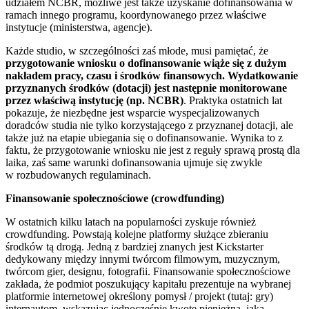
udziałem NCBR, możliwe jest także uzyskanie dofinansowania w
ramach innego programu, koordynowanego przez właściwe
instytucje (ministerstwa, agencje).
Każde studio, w szczególności zaś młode, musi pamiętać, że
przygotowanie wniosku o dofinansowanie wiąże się z dużym
nakładem pracy, czasu i środków finansowych. Wydatkowanie
przyznanych środków (dotacji) jest następnie monitorowane
przez właściwą instytucję (np. NCBR)
. Praktyka ostatnich lat
pokazuje, że niezbędne jest wsparcie wyspecjalizowanych
doradców studia nie tylko korzystającego z przyznanej dotacji, ale
także już na etapie ubiegania się o dofinansowanie. Wynika to z
faktu, że przygotowanie wniosku nie jest z reguły sprawą prostą dla
laika, zaś same warunki dofinansowania ujmuje się zwykle
w rozbudowanych regulaminach.
Finansowanie społecznościowe (crowdfunding)
W ostatnich kilku latach na popularności zyskuje również
crowdfunding. Powstają kolejne platformy służące zbieraniu
środków tą drogą. Jedną z bardziej znanych jest Kickstarter
dedykowany między innymi twórcom filmowym, muzycznym,
twórcom gier, designu, fotografii. Finansowanie społecznościowe
zakłada, że podmiot poszukujący kapitału prezentuje na wybranej
platformie internetowej określony pomysł / projekt (tutaj: gry)
internautom, wskazując jednocześnie kwotę pieniężną, jaką