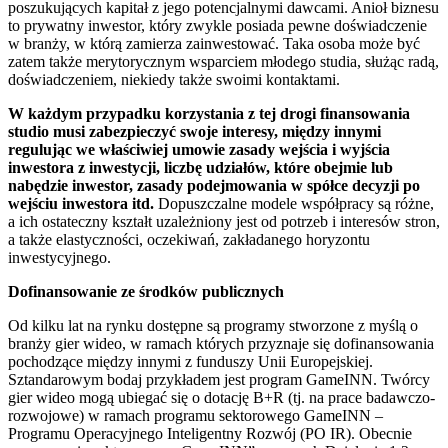
poszukujących kapitał z jego potencjalnymi dawcami. Anioł biznesu
to prywatny inwestor, który zwykle posiada pewne doświadczenie
w branży, w którą zamierza zainwestować. Taka osoba może być
zatem także merytorycznym wsparciem młodego studia, służąc radą,
doświadczeniem, niekiedy także swoimi kontaktami.
W każdym przypadku korzystania z tej drogi finansowania
studio musi zabezpieczyć swoje interesy, między innymi
regulując we właściwiej umowie zasady wejścia i wyjścia
inwestora z inwestycji, liczbę udziałów, które obejmie lub
nabędzie inwestor, zasady podejmowania w spółce decyzji po
wejściu inwestora itd.
Dopuszczalne modele współpracy są różne,
a ich ostateczny kształt uzależniony jest od potrzeb i interesów stron,
a także elastyczności, oczekiwań, zakładanego horyzontu
inwestycyjnego.
Dofinansowanie ze środków publicznych
Od kilku lat na rynku dostępne są programy stworzone z myślą o
branży gier wideo, w ramach których przyznaje się dofinansowania
pochodzące między innymi z funduszy Unii Europejskiej.
Sztandarowym bodaj przykładem jest program GameINN. Twórcy
gier wideo mogą ubiegać się o dotację B+R (tj. na prace badawczo-
rozwojowe) w ramach programu sektorowego GameINN –
Programu Operacyjnego Inteligentny Rozwój (PO IR). Obecnie