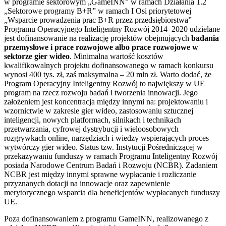
w programie sektorowym „GameINN” w ramach Działania 1.2
„Sektorowe programy B+R” w ramach I Osi priorytetowej
„Wsparcie prowadzenia prac B+R przez przedsiębiorstwa”
Programu Operacyjnego Inteligentny Rozwój 2014–2020 udzielane
jest dofinansowanie na realizację projektów obejmujących
badania
przemysłowe i prace rozwojowe albo prace rozwojowe w
sektorze gier wideo
. Minimalna wartość kosztów
kwalifikowalnych projektu dofinansowanego w ramach konkursu
wynosi 400 tys. zł, zaś maksymalna – 20 mln zł. Warto dodać, że
Program Operacyjny Inteligentny Rozwój to największy w UE
program na rzecz rozwoju badań i tworzenia innowacji. Jego
założeniem jest koncentracja między innymi na: projektowaniu i
wzornictwie w zakresie gier wideo, zastosowaniu sztucznej
inteligencji, nowych platformach, silnikach i technikach
przetwarzania, cyfrowej dystrybucji i wieloosobowych
rozgrywkach online, narzędziach i wiedzy wspierających proces
wytwórczy gier wideo. Status tzw. Instytucji Pośredniczącej w
przekazywaniu funduszy w ramach Programu Inteligentny Rozwój
posiada Narodowe Centrum Badań i Rozwoju (NCBR). Zadaniem
NCBR jest między innymi sprawne wypłacanie i rozliczanie
przyznanych dotacji na innowacje oraz zapewnienie
merytorycznego wsparcia dla beneficjentów wypłacanych funduszy
UE.
Poza dofinansowaniem z programu GameINN, realizowanego z