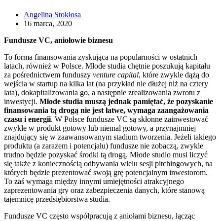
Angelina Stokłosa
16 marca, 2020
Fundusze VC, aniołowie biznesu
To forma finansowania zyskująca na popularności w ostatnich
latach, również w Polsce. Młode studia chętnie poszukują kapitału
za pośrednictwem funduszy
venture capital
, które zwykle dążą do
wejścia w startup na kilka lat (na przykład nie dłużej niż na cztery
lata), dokapitalizowania go, a następnie zrealizowania zwrotu z
inwestycji.
Młode studia muszą jednak pamiętać, że pozyskanie
finansowania tą drogą nie jest łatwe, wymaga zaangażowania
czasu i energii
. W Polsce fundusze VC są skłonne zainwestować
zwykle w produkt gotowy lub niemal gotowy, a przynajmniej
znajdujący się w zaawansowanym stadium tworzenia. Jeżeli takiego
produktu (a zarazem i potencjału) fundusze nie zobaczą, zwykle
trudno będzie pozyskać środki tą drogą. Młode studio musi liczyć
się także z koniecznością odbywania wielu sesji pitchingowych, na
których będzie prezentować swoją grę potencjalnym inwestorom.
To zaś wymaga między innymi umiejętności atrakcyjnego
zaprezentowania gry oraz zabezpieczenia danych, które stanową
tajemnicę przedsiębiorstwa studia.
Fundusze VC często współpracują z aniołami biznesu, łącząc