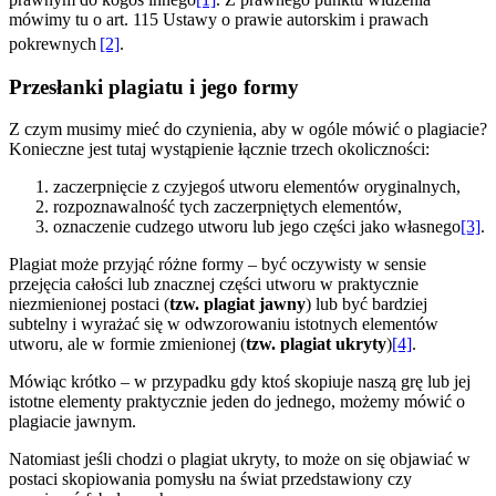
mówimy tu o art. 115 Ustawy o prawie autorskim i prawach
pokrewnych
[2]
.
Przesłanki plagiatu i jego formy
Z czym musimy mieć do czynienia, aby w ogóle mówić o plagiacie?
Konieczne jest tutaj wystąpienie łącznie trzech okoliczności:
zaczerpnięcie z czyjegoś utworu elementów oryginalnych,
rozpoznawalność tych zaczerpniętych elementów,
oznaczenie cudzego utworu lub jego części jako własnego
[3]
.
Plagiat może przyjąć różne formy – być oczywisty w sensie
przejęcia całości lub znacznej części utworu w praktycznie
niezmienionej postaci (
tzw. plagiat jawny
) lub być bardziej
subtelny i wyrażać się w odwzorowaniu istotnych elementów
utworu, ale w formie zmienionej (
tzw. plagiat ukryty
)
[4]
.
Mówiąc krótko – w przypadku gdy ktoś skopiuje naszą grę lub jej
istotne elementy praktycznie jeden do jednego, możemy mówić o
plagiacie jawnym.
Natomiast jeśli chodzi o plagiat ukryty, to może on się objawiać w
postaci skopiowania pomysłu na świat przedstawiony czy