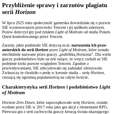
Przybliżenie sprawy i zarzutów plagiatu
serii
Horizon
W lipcu 2025 roku społeczność gamerska dowiedziała się o pozwie
SIE wystosowanym przeciwko Tencent i jej spółkom zależnym.
Pozew dotyczył gry pod tytułem
Light of Motiram
od studia Polaris
Quest kontrolowanego przez Tencent.
Zarzuty, jakie podniosło SIE dotyczą m.in.
naruszenia ich praw
autorskich do serii
Horizon
przez
Light of Motiram
, które zostało
niechlubnie nazwane przez graczy „podróbką Horizona”. Dla wielu
graczy podobieństwo było na tyle rażące, że wręcz czekali aż SIE
podejmie kroki prawne względem Tencent. Zgodnie z
przewidywaniami, SIE zdecydowało się zadziałać ofensywnie.
Zwłaszcza że chodziło o perłę w koronie studia – serię
Horizon
,
cieszącą się ogromną popularnością na całym świecie.
Charakterystyka serii
Horizon
i podobieństwo
Light
of Motiram
Horizon Zero Dawn
, które zapoczątkowało serię
Horizon
, zostało
wydane przez SIE w 2017 roku jako gra akcji z elementami RPG.
Pierwsza gra z serii zachwyciła graczy kreacją świata ukazującego