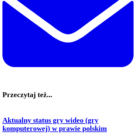
Przeczytaj też...
Aktualny status gry wideo (gry
komputerowej) w prawie polskim