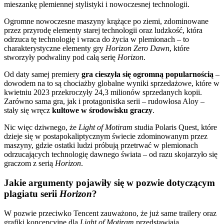
mieszankę plemiennej stylistyki i nowoczesnej technologii.
Ogromne nowoczesne maszyny krążące po ziemi, zdominowane
przez przyrodę elementy starej technologii oraz ludzkość, która
odrzuca tę technologię i wraca do życia w plemionach – to
charakterystyczne elementy gry
Horizon Zero Dawn
, które
stworzyły podwaliny pod całą serię
Horizon
.
Od daty samej premiery
gra cieszyła się ogromną popularnością
–
dowodem na to są chociażby globalne wyniki sprzedażowe, które w
kwietniu 2023 przekroczyły 24,3 milionów sprzedanych kopii.
Zarówno sama gra, jak i protagonistka serii – rudowłosa Aloy –
stały się wręcz
kultowe w środowisku graczy
.
Nic więc dziwnego, że
Light of Motiram
studia Polaris Quest, które
dzieje się w postapokaliptycznym świecie zdominowanym przez
maszyny, gdzie ostatki ludzi próbują przetrwać w plemionach
odrzucających technologię dawnego świata – od razu skojarzyło się
graczom z serią
Horizon
.
Jakie argumenty pojawiły się w pozwie dotyczącym
plagiatu serii
Horizon
?
W pozwie przeciwko Tencent zauważono, że już same trailery oraz
grafiki koncepcyjne dla
Light of Motiram
przedstawiają