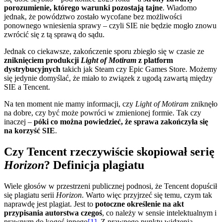
porozumienie, którego warunki pozostają tajne
. Wiadomo
jednak, że powództwo zostało wycofane bez możliwości
ponownego wniesienia sprawy – czyli SIE nie będzie mogło znowu
zwrócić się z tą sprawą do sądu.
Jednak co ciekawsze, zakończenie sporu zbiegło się w czasie ze
zniknięciem produkcji
Light of Motiram
z platform
dystrybucyjnych
takich jak Steam czy Epic Games Store. Możemy
się jedynie domyślać, że miało to związek z ugodą zawartą między
SIE a Tencent.
Na ten moment nie mamy informacji, czy
Light of Motiram
zniknęło
na dobre, czy być może powróci w zmienionej formie. Tak czy
inaczej –
póki co można powiedzieć, że sprawa zakończyła się
na korzyść SIE
.
Czy Tencent rzeczywiście skopiował serię
Horizon
?
Definicja plagiatu
Wiele głosów w przestrzeni publicznej podnosi, że Tencent dopuścił
się plagiatu serii
Horizon
. Warto więc przyjrzeć się temu, czym tak
naprawdę jest plagiat. Jest to
potoczne określenie na akt
przypisania autorstwa czegoś
, co należy w sensie intelektualnym i
prawnym do kogoś innego
[1]
. Z prawnego punktu widzenia