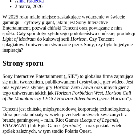
Anna Radecka
2 marca, 2026
W 2025 roku miało miejsce zaskakujące wydarzenie w świecie
gamingu – cyfrowy gigant, jakim jest Sony Interactive
Entertainment, pozwał chiński Tencent oraz powiązane z nim
spółki. Cały spór dotyczył dużego podobieństwa chińskiej produkcji
Light of Motiram
do kultowej serii
Horizon
. Czy Tencent
splagiatował uniwersum stworzone przez Sony, czy była to jedynie
inspiracja?
Strony sporu
Sony Interactive Entertainment („SIE”) to globalna firma zajmująca
się m.in. tworzeniem, publikowaniem i dystrybucją gier wideo. Jest
ona wydawcą słynnej gry
Horizon Zero Dawn
oraz innych gier z
tego uniwersum takich jak
Horizon Forbidden West
,
Horizon Call
of the Mountain
czy
LEGO Horizon Adventures
(„seria Horizon”).
Tencent jest chińską międzynarodową korporacją technologiczną,
która posiada udziały w wielu przedsiębiorstwach związanych z
branżą gamingową – m.in. Riot Games (
League of Legends,
VALORAN
T) lub Epic Games (
Fortnite
) – oraz posiada wiele
spółek zależnych, w tym studio Polaris Quest.