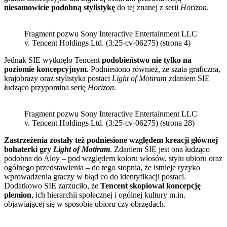
niesamowicie podobną stylistykę
do tej znanej z serii
Horizon
.
Fragment pozwu Sony Interactive Entertainment LLC
v. Tencent Holdings Ltd. (3:25-cv-06275) (strona 4)
Jednak SIE wytknęło Tencent
podobieństwo nie tylko na
poziomie koncepcyjnym
. Podniesiono również, że szata graficzna,
krajobrazy oraz stylistyka postaci
Light of Motiram
zdaniem SIE
łudząco przypomina serię
Horizon
.
Fragment pozwu Sony Interactive Entertainment LLC
v. Tencent Holdings Ltd. (3:25-cv-06275) (strona 28)
Zastrzeżenia zostały też podniesione względem kreacji głównej
bohaterki gry
Light of Motiram
. Zdaniem SIE jest ona łudząco
podobna do Aloy – pod względem koloru włosów, stylu ubioru oraz
ogólnego przedstawienia – do tego stopnia, że istnieje ryzyko
wprowadzenia graczy w błąd co do identyfikacji postaci.
Dodatkowo SIE zarzuciło, że
Tencent skopiował koncepcję
plemion
, ich hierarchii społecznej i ogólnej kultury m.in.
objawiającej się w sposobie ubioru czy obrzędach.