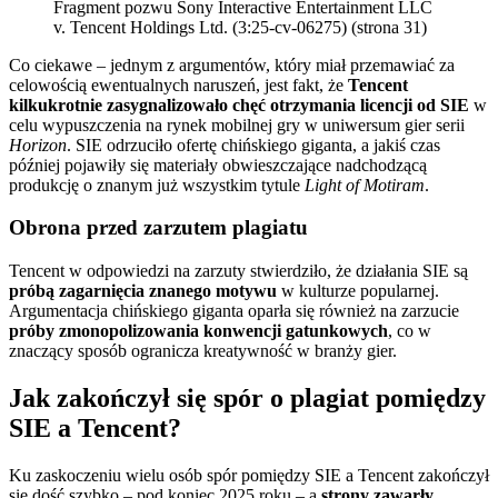
Fragment pozwu Sony Interactive Entertainment LLC
v. Tencent Holdings Ltd. (3:25-cv-06275) (strona 31)
Co ciekawe – jednym z argumentów, który miał przemawiać za
celowością ewentualnych naruszeń, jest fakt, że
Tencent
kilkukrotnie zasygnalizowało chęć otrzymania licencji od SIE
w
celu wypuszczenia na rynek mobilnej gry w uniwersum gier serii
Horizon
. SIE odrzuciło ofertę chińskiego giganta, a jakiś czas
później pojawiły się materiały obwieszczające nadchodzącą
produkcję o znanym już wszystkim tytule
Light of Motiram
.
Obrona przed zarzutem plagiatu
Tencent w odpowiedzi na zarzuty stwierdziło, że działania SIE są
próbą zagarnięcia znanego motywu
w kulturze popularnej.
Argumentacja chińskiego giganta oparła się również na zarzucie
próby zmonopolizowania konwencji gatunkowych
, co w
znaczący sposób ogranicza kreatywność w branży gier.
Jak zakończył się spór o plagiat pomiędzy
SIE a Tencent?
Ku zaskoczeniu wielu osób spór pomiędzy SIE a Tencent zakończył
się dość szybko – pod koniec 2025 roku – a
strony zawarły