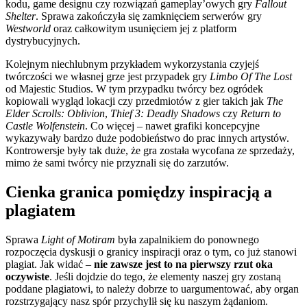
kodu, game designu czy rozwiązań gameplay’owych gry
Fallout
Shelter
. Sprawa zakończyła się zamknięciem serwerów gry
Westworld
oraz całkowitym usunięciem jej z platform
dystrybucyjnych.
Kolejnym niechlubnym przykładem wykorzystania czyjejś
twórczości we własnej grze jest przypadek gry
Limbo Of The Lost
od Majestic Studios. W tym przypadku twórcy bez ogródek
kopiowali wygląd lokacji czy przedmiotów z gier takich jak
The
Elder Scrolls: Oblivion
,
Thief 3: Deadly Shadows
czy
Return to
Castle Wolfenstein
. Co więcej – nawet grafiki koncepcyjne
wykazywały bardzo duże podobieństwo do prac innych artystów.
Kontrowersje były tak duże, że gra została wycofana ze sprzedaży,
mimo że sami twórcy nie przyznali się do zarzutów.
Cienka granica pomiędzy inspiracją a
plagiatem
Sprawa
Light of Motiram
była zapalnikiem do ponownego
rozpoczęcia dyskusji o granicy inspiracji oraz o tym, co już stanowi
plagiat. Jak widać –
nie zawsze jest to na pierwszy rzut oka
oczywiste
. Jeśli dojdzie do tego, że elementy naszej gry zostaną
poddane plagiatowi, to należy dobrze to uargumentować, aby organ
rozstrzygający nasz spór przychylił się ku naszym żądaniom.