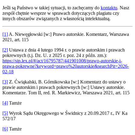
Jeśli są Państwo w takiej sytuacji, to zachęcamy do
kontaktu
. Nasz
zespół chętnie wesprze w sprawach dotyczących plagiatu czy
innych obszarów związanych z własnością intelektualną.
[1]
A. Niewęgłowski [w:] Prawo autorskie. Komentarz, Warszawa
2021, art. 115
[2]
Ustawa z dnia 4 lutego 1994 r. o prawie autorskim i prawach
pokrewnych (t.j. Dz. U. z 2025 r. poz. 24 z późn. zm.):
https://sip.lex.pl/#/act/16795787/441901008/prawo-autorskie-i-
prawa-pokrewne?keyword=prawo%20autorskie&searchPit=2026-
02-18
[3]
Z. Ćwiąkalski, B. Górnikowska [w:] Komentarz do ustawy o
prawie autorskim i prawach pokrewnych [w:] Ustawy autorskie.
Komentarze. Tom II, red. R. Markiewicz, Warszawa 2021, art. 115
[4]
Tamże
[5]
Wyrok Sądu Okręgowego w Świdnicy z 20.09.2017 r., IV Ka
572/17
[6]
Tamże