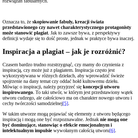
rozwiązań fabularnych.
Oznacza to, że
skopiowanie fabuły, kreacji świata
przedstawionego czy nawet charakterystycznego protagonisty
może stanowić plagiat
. Jak to zawsze bywa, z perspektywy
definicji wydaje się to dość proste, jednak w praktyce bywa inaczej.
Inspiracja a plagiat – jak je rozróżnić?
Czasem bardzo trudno rozstrzygnąć, czy mamy do czynienia z
inspiracją, czy może już z plagiatem. Inspiracja często jest
wykorzystywana w różnych dziełach, aby wprowadzić świeże
spojrzenie na dany temat czy oddać hołd kultowemu dziełu.
Mówiąc o inspiracji, należy przyjrzeć się
koncepcji utworu
inspirowanego
. To taki utwór, w którym jest przedstawiony wątek
utworu cudzego, ale całościowo ma on charakter nowego utworu i
cechy twórczości samodzielnej
[5]
.
W takim utworze mogą pojawiać się elementy z utworu będącego
inspiracją i mogą one być rozpoznawalne. Jednak
nie mogą one
być dominujące, stanowiąc o efekcie emocjonalnym i
intelektualnym impulsie
wywołanym całością utworu
[6]
.